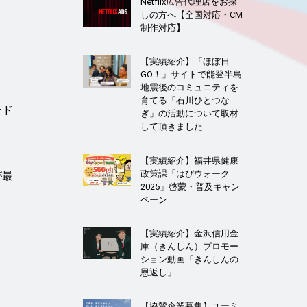
Netflix広告代理店をお探
しの方へ【全国対応・CM
制作対応】
ま
【実績紹介】「ほぼ日
GO！」サイトで能登半島
地震後のコミュニティを
育てる「石川ひとつな
ード
ぎ」の活動について取材
して頂きました
【実績紹介】福井県健康
政策課「はぴウォーク
が最
2025」啓蒙・普及キャン
ペーン
【実績紹介】金沢信用金
庫（きんしん）プロモー
ション動画「きんしんの
恩返し」
【協賛企業募集】ユーミ