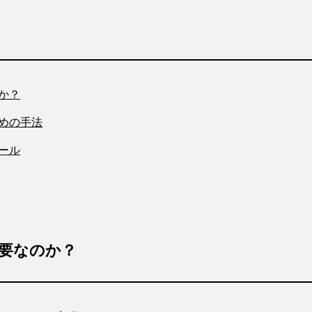
か？
めの手法
ール
要なのか？