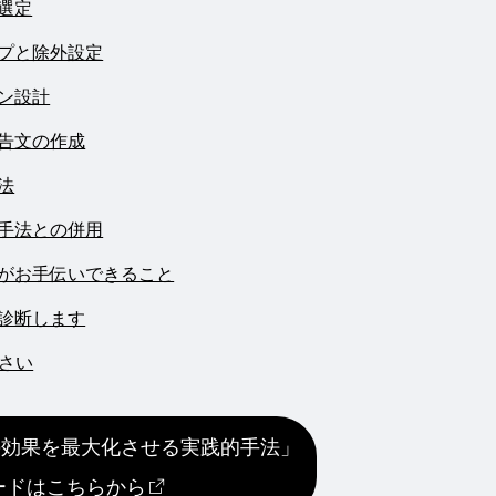
選定
プと除外設定
ン設計
告文の作成
法
手法との併用
がお手伝いできること
診断します
さい
告の効果を最大化させる実践的手法」
ードはこちらから