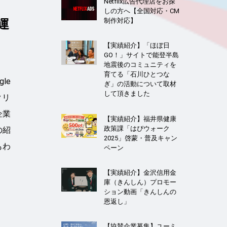
Netflix広告代理店をお探
しの方へ【全国対応・CM
制作対応】
運
【実績紹介】「ほぼ日
GO！」サイトで能登半島
地震後のコミュニティを
育てる「石川ひとつな
le
ぎ」の活動について取材
して頂きました
クリ
企業
【実績紹介】福井県健康
政策課「はぴウォーク
の紹
2025」啓蒙・普及キャン
もわ
ペーン
【実績紹介】金沢信用金
庫（きんしん）プロモー
ション動画「きんしんの
恩返し」
【協賛企業募集】ユーミ