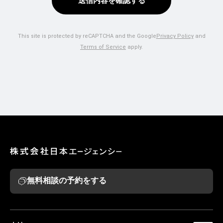
送信内容を確認する
This site is protected by reCAPTCHA and the Google
Privacy Policy
and
Terms of Service
apply.
無料相談の予約をする