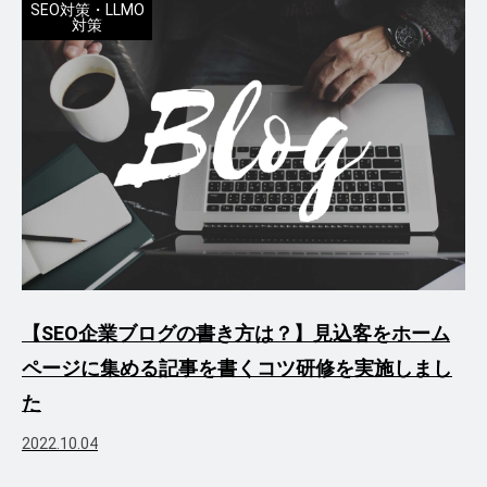
SEO対策・LLMO
対策
【SEO企業ブログの書き方は？】見込客をホーム
ページに集める記事を書くコツ研修を実施しまし
た
2022.10.04