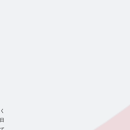
なく
1日
って