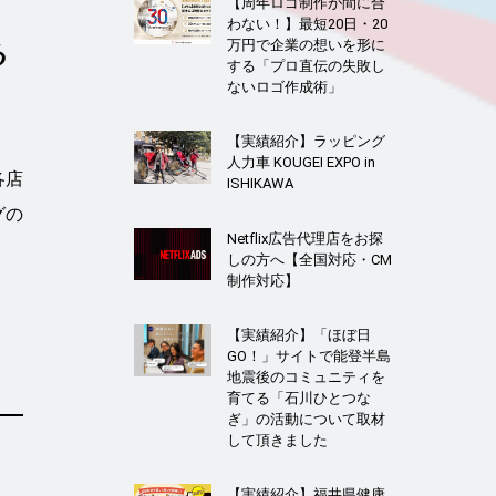
【周年ロゴ制作が間に合
わない！】最短20日・20
万円で企業の想いを形に
る
する「プロ直伝の失敗し
ないロゴ作成術」
【実績紹介】ラッピング
人力車 KOUGEI EXPO in
各店
ISHIKAWA
グの
Netflix広告代理店をお探
しの方へ【全国対応・CM
制作対応】
【実績紹介】「ほぼ日
GO！」サイトで能登半島
地震後のコミュニティを
育てる「石川ひとつな
ぎ」の活動について取材
して頂きました
【実績紹介】福井県健康