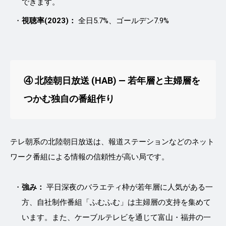
できます。
視聴率(2023)：
全日5.7%、ゴールデン7.9%
④ 北陸朝日放送 (HAB) ― 若年層と主婦層を
つかむ独自の番組作り
テレ朝系の北陸朝日放送は、報道ステーションなどのネット
ワーク番組による情報の信頼性が高い局です。
強み：
平日深夜のバラエティ枠が若年層に人気がある一
方、自社制作番組「ふむふむ」は主婦層の支持を集めて
います。また、ケーブルテレビを通じて富山・福井の一