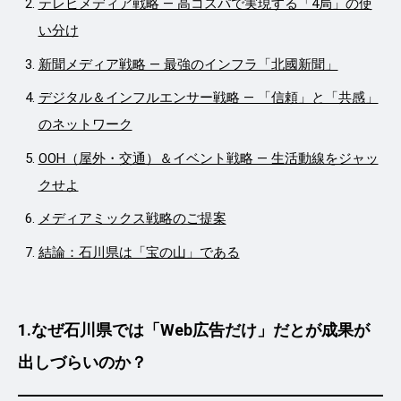
テレビメディア戦略 ― 高コスパで実現する「4局」の使
い分け
新聞メディア戦略 ― 最強のインフラ「北國新聞」
デジタル＆インフルエンサー戦略 ― 「信頼」と「共感」
のネットワーク
OOH（屋外・交通）＆イベント戦略 ― 生活動線をジャッ
クせよ
メディアミックス戦略のご提案
結論：石川県は「宝の山」である
1.
なぜ石川県では「Web広告だけ」だとが成果が
出しづらいのか？