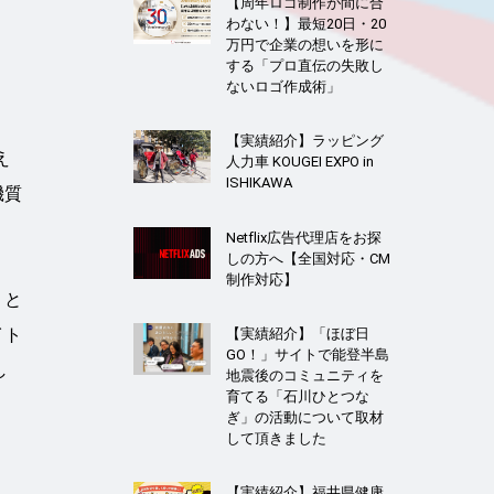
【周年ロゴ制作が間に合
わない！】最短20日・20
万円で企業の想いを形に
する「プロ直伝の失敗し
」
ないロゴ作成術」
【実績紹介】ラッピング
え
人力車 KOUGEI EXPO in
ISHIKAWA
機質
。
Netflix広告代理店をお探
しの方へ【全国対応・CM
制作対応】
」と
イト
【実績紹介】「ほぼ日
GO！」サイトで能登半島
し
地震後のコミュニティを
育てる「石川ひとつな
ぎ」の活動について取材
して頂きました
【実績紹介】福井県健康