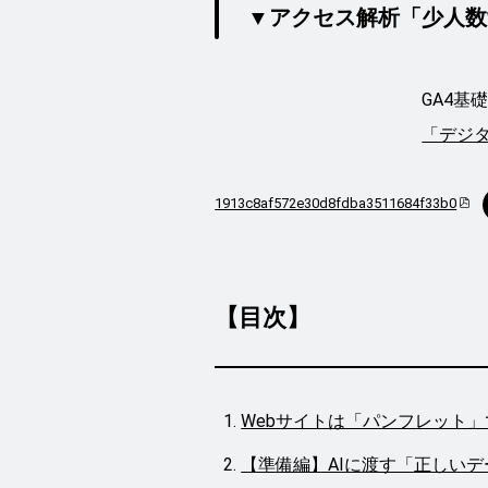
▼アクセス解析「少人数
GA4基
「デジ
1913c8af572e30d8fdba3511684f33b0
【目次】
Webサイトは「パンフレット
【準備編】AIに渡す「正しい