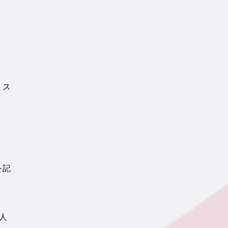
、ス
を記
人