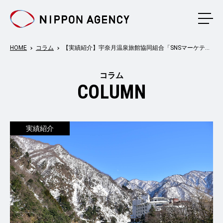
メニ
HOME
コラム
【実績紹介】宇奈月温泉旅館協同組合「SNSマーケティング（インフルエンサー活用）による冬季観光PR」
コラム
COLUMN
実績紹介