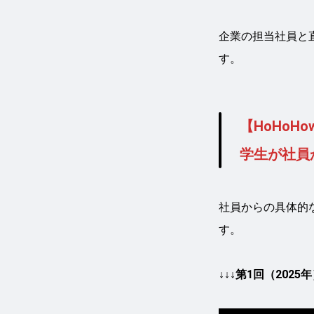
企業の担当社員と
す。
【HoHo
学生が
社員
社員からの具体的
す。
↓↓↓第1回（2025