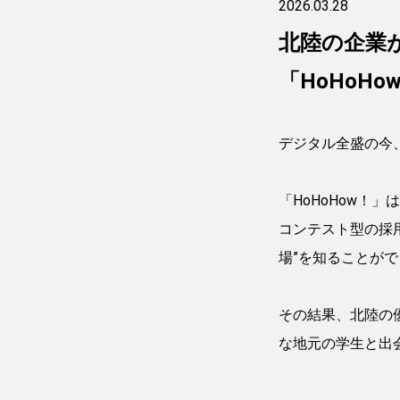
2026.03.28
北陸の企業
「HoHoHo
デジタル全盛の今
「HoHoHow！」
コンテスト型の採
場”を知ることが
その結果、北陸の
な地元の学生と出