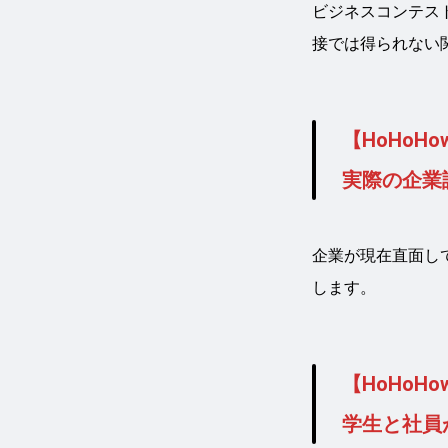
ビジネスコンテス
接では得られない
【HoHo
実際の企業
企業が現在直面し
します。
【HoHo
学生と
社員