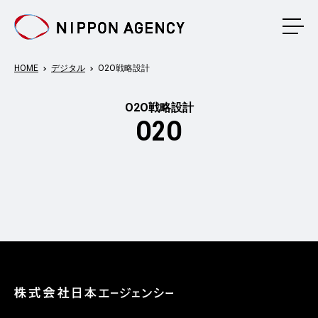
メニ
HOME
デジタル
O2O戦略設計
O2O戦略設計
O2O